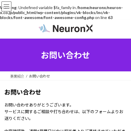
Warning
: Undefined variable $fa_family in
/home/neuronx/neuron-
x.co.jp/public_html/wp-content/plugins/vk-blocks/inc/vk-
blocks/font-awesome/font-awesome-config.php
on line
63
コ
ナ
ン
ビ
テ
ゲ
ン
ー
ツ
シ
へ
ョ
お問い合わせ
ス
ン
キ
に
ッ
移
プ
動
事業紹介
お問い合わせ
お問い合わせ
お問い合わせありがとうございます。
サービスに関するご相談や打ち合わせは、以下のフォームよりお
送りください。