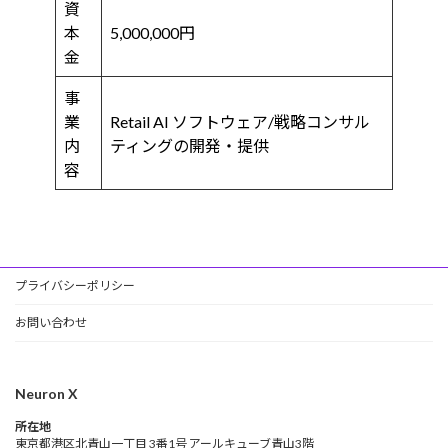
資
本
5,000,000円
金
事
業
Retail AI ソフトウェア/戦略コンサル
内
ティングの開発・提供
容
プライバシーポリシー
お問い合わせ
Neuron X
所在地
東京都港区北青山一丁目 3番1号 アールキューブ青山3階