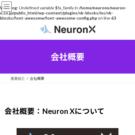
Warning
: Undefined variable $fa_family in
/home/neuronx/neuron-
x.co.jp/public_html/wp-content/plugins/vk-blocks/inc/vk-
blocks/font-awesome/font-awesome-config.php
on line
63
コ
ナ
ン
ビ
テ
ゲ
ン
ー
ツ
シ
へ
ョ
会社概要
ス
ン
キ
に
ッ
移
プ
動
事業紹介
会社概要
会社概要：Neuron Xについて