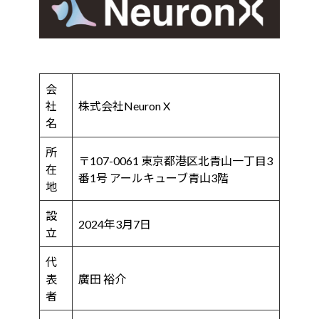
会
社
株式会社Neuron X
名
所
〒107-0061 東京都港区北青山一丁目3
在
番1号 アールキューブ青山3階
地
設
2024年3月7日
立
代
表
廣田 裕介
者