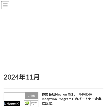
Warning
: Undefined variable $fa_family in
/home/neuronx/neuron-
x.co.jp/public_html/wp-content/plugins/vk-blocks/inc/vk-
blocks/font-awesome/font-awesome-config.php
on line
63
コ
ナ
ン
ビ
テ
ゲ
ン
ー
ツ
シ
へ
ョ
ニュース
ス
ン
キ
に
ッ
移
プ
動
事業紹介
ニュース
2024年11月
2024年11月
株式会社Neuron Xは、「NVIDIA
未分類
Inception Program」のパートナー企業
に認定。